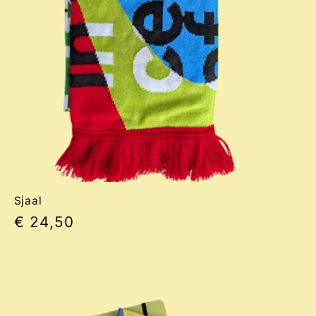
Sjaal
Normale
€ 24,50
prijs