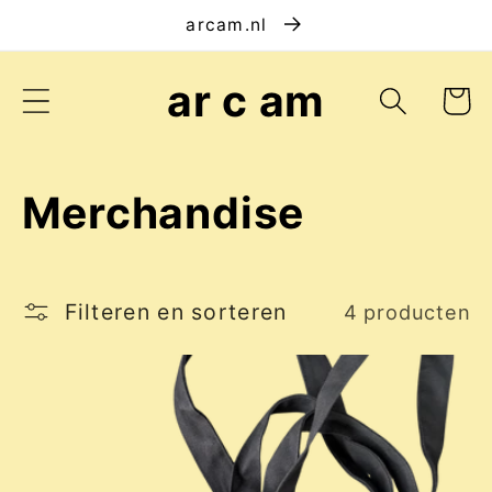
Meteen
arcam.nl
naar de
content
ar c am
Winkelwa
C
Merchandise
o
l
Filteren en sorteren
4 producten
l
e
c