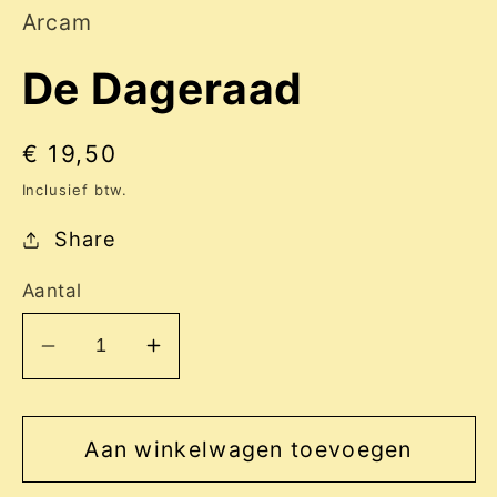
Arcam
De Dageraad
Normale
€ 19,50
prijs
Inclusief btw.
Share
Aantal
Aantal
Aantal
verlagen
verhogen
voor
voor
De
De
Aan winkelwagen toevoegen
Dageraad
Dageraad